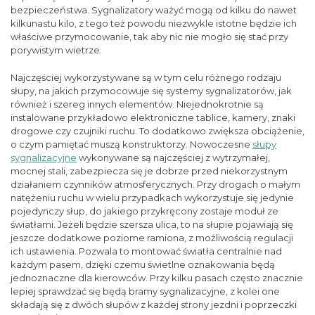
bezpieczeństwa. Sygnalizatory ważyć mogą od kilku do nawet
kilkunastu kilo, z tego też powodu niezwykle istotne będzie ich
właściwe przymocowanie, tak aby nic nie mogło się stać przy
porywistym wietrze.
Najczęściej wykorzystywane są w tym celu różnego rodzaju
słupy, na jakich przymocowuje się systemy sygnalizatorów, jak
również i szereg innych elementów. Niejednokrotnie są
instalowane przykładowo elektroniczne tablice, kamery, znaki
drogowe czy czujniki ruchu. To dodatkowo zwiększa obciążenie,
o czym pamiętać muszą konstruktorzy. Nowoczesne
słupy
sygnalizacyjne
wykonywane są najczęściej z wytrzymałej,
mocnej stali, zabezpiecza się je dobrze przed niekorzystnym
działaniem czynników atmosferycznych. Przy drogach o małym
natężeniu ruchu w wielu przypadkach wykorzystuje się jedynie
pojedynczy słup, do jakiego przykręcony zostaje moduł ze
światłami. Jeżeli będzie szersza ulica, to na słupie pojawiają się
jeszcze dodatkowe poziome ramiona, z możliwością regulacji
ich ustawienia. Pozwala to montować światła centralnie nad
każdym pasem, dzięki czemu świetlne oznakowania będą
jednoznaczne dla kierowców. Przy kilku pasach często znacznie
lepiej sprawdzać się będą bramy sygnalizacyjne, z kolei one
składają się z dwóch słupów z każdej strony jezdni i poprzeczki