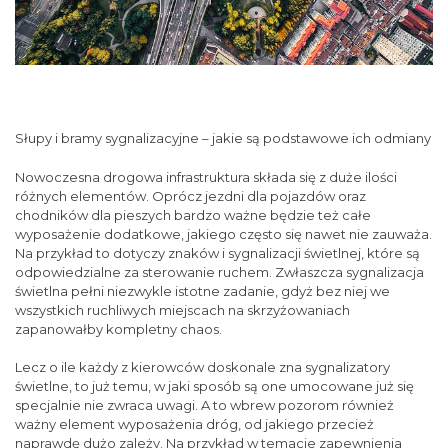
Słupy i bramy sygnalizacyjne – jakie są podstawowe ich odmiany
Nowoczesna drogowa infrastruktura składa się z duże ilości
różnych elementów. Oprócz jezdni dla pojazdów oraz
chodników dla pieszych bardzo ważne będzie też całe
wyposażenie dodatkowe, jakiego często się nawet nie zauważa.
Na przykład to dotyczy znaków i sygnalizacji świetlnej, które są
odpowiedzialne za sterowanie ruchem. Zwłaszcza sygnalizacja
świetlna pełni niezwykle istotne zadanie, gdyż bez niej we
wszystkich ruchliwych miejscach na skrzyżowaniach
zapanowałby kompletny chaos.
Lecz o ile każdy z kierowców doskonale zna sygnalizatory
świetlne, to już temu, w jaki sposób są one umocowane już się
specjalnie nie zwraca uwagi. A to wbrew pozorom również
ważny element wyposażenia dróg, od jakiego przecież
naprawdę dużo zależy. Na przykład w temacie zapewnienia