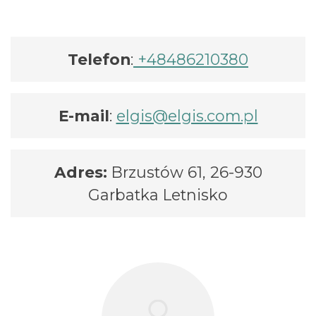
Telefon
:
+48486210380
E-mail
:
elgis@elgis.com.pl
Adres:
Brzustów 61, 26-930
Garbatka Letnisko