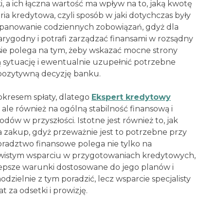
ki, a ich łączna wartość ma wpływ na to, jaką kwotę
ria kredytowa, czyli sposób w jaki dotychczas były
 opanowanie codziennych zobowiązań, gdyż dla
wiarygodny i potrafi zarządzać finansami w rozsądny
ie polega na tym, żeby wskazać mocne strony
 sytuację i ewentualnie uzupełnić potrzebne
pozytywną decyzję banku.
 okresem spłaty, dlatego
Ekspert kredytowy
, ale również na ogólną stabilność finansową i
w w przyszłości. Istotne jest również to, jak
 zakup, gdyż przeważnie jest to potrzebne przy
oradztwo finansowe polega nie tylko na
ywistym wsparciu w przygotowaniach kredytowych,
jlepsze warunki dostosowane do jego planów i
dzielnie z tym poradzić, lecz wsparcie specjalisty
t za odsetki i prowizję.