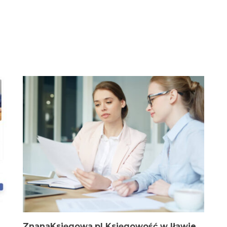
ZnanaKsięgowa.pl Księgowość w Iławie