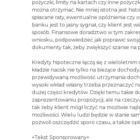
pożyczki, limity na kartach czy inne pożycz
można otrzymać. Nie mniej istotna jest histo
spłacane raty, ewentualne opóźnienia czy
banku jest to jasny sygnał, czy klient jest 
sposób. Finansowe doradztwo w tym zakres
wniosku, podpowiedzieć jak poprawić swoją
dokumenty tak, żeby zwiększyć szanse na 
Kredyty hipoteczne łączą się z wieloletnim
kładzie nacisk nie tylko na bieżące dochody
przewidywaną możliwość utrzymania dochodó
wysoki wkład własny trzeba przeznaczyć na
dużej części kredytów. Dzięki temu takie d
zaprezentowaniu propozycji, ale na rzecz
tak żeby klient mógł liczyć na możliwie na
możliwości. Wielu ludzi będzie w stanie samo
pozwoli oszczędzić sporo czasu, a także opła
+Tekst Sponsorowany+