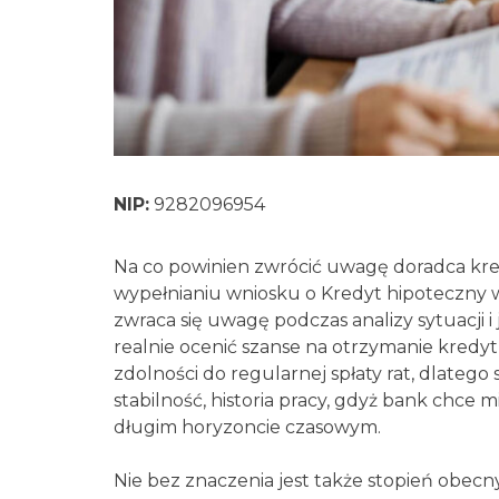
NIP:
9282096954
Na co powinien zwrócić uwagę doradca kre
wypełnianiu wniosku o Kredyt hipoteczny wi
zwraca się uwagę podczas analizy sytuacji i 
realnie ocenić szanse na otrzymanie kredy
zdolności do regularnej spłaty rat, dlateg
stabilność, historia pracy, gdyż bank chce 
długim horyzoncie czasowym.
Nie bez znaczenia jest także stopień obec