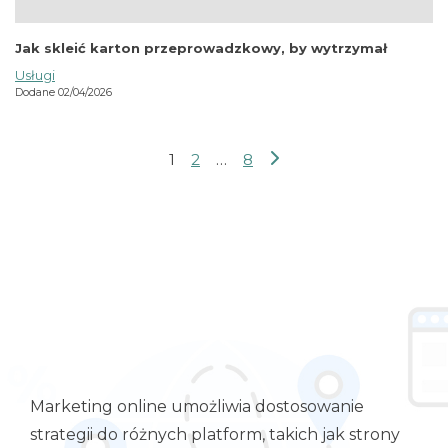
Jak skleić karton przeprowadzkowy, by wytrzymał
Usługi
Dodane 02/04/2026
1
2
…
8
Stronicowanie
wpisów
Marketing online umożliwia dostosowanie
strategii do różnych platform, takich jak strony