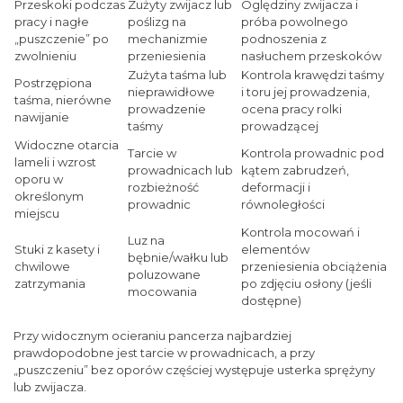
Przeskoki podczas
Zużyty zwijacz lub
Oględziny zwijacza i
pracy i nagłe
poślizg na
próba powolnego
„puszczenie” po
mechanizmie
podnoszenia z
zwolnieniu
przeniesienia
nasłuchem przeskoków
Zużyta taśma lub
Kontrola krawędzi taśmy
Postrzępiona
nieprawidłowe
i toru jej prowadzenia,
taśma, nierówne
prowadzenie
ocena pracy rolki
nawijanie
taśmy
prowadzącej
Widoczne otarcia
Tarcie w
Kontrola prowadnic pod
lameli i wzrost
prowadnicach lub
kątem zabrudzeń,
oporu w
rozbieżność
deformacji i
określonym
prowadnic
równoległości
miejscu
Kontrola mocowań i
Luz na
Stuki z kasety i
elementów
bębnie/wałku lub
chwilowe
przeniesienia obciążenia
poluzowane
zatrzymania
po zdjęciu osłony (jeśli
mocowania
dostępne)
Przy widocznym ocieraniu pancerza najbardziej
prawdopodobne jest tarcie w prowadnicach, a przy
„puszczeniu” bez oporów częściej występuje usterka sprężyny
lub zwijacza.