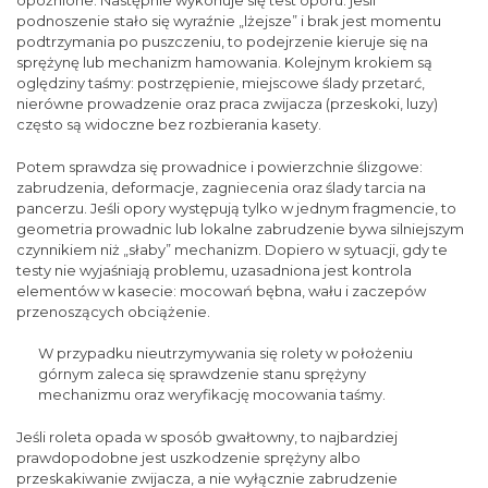
opóźnione. Następnie wykonuje się test oporu: jeśli
podnoszenie stało się wyraźnie „lżejsze” i brak jest momentu
podtrzymania po puszczeniu, to podejrzenie kieruje się na
sprężynę lub mechanizm hamowania. Kolejnym krokiem są
oględziny taśmy: postrzępienie, miejscowe ślady przetarć,
nierówne prowadzenie oraz praca zwijacza (przeskoki, luzy)
często są widoczne bez rozbierania kasety.
Potem sprawdza się prowadnice i powierzchnie ślizgowe:
zabrudzenia, deformacje, zagniecenia oraz ślady tarcia na
pancerzu. Jeśli opory występują tylko w jednym fragmencie, to
geometria prowadnic lub lokalne zabrudzenie bywa silniejszym
czynnikiem niż „słaby” mechanizm. Dopiero w sytuacji, gdy te
testy nie wyjaśniają problemu, uzasadniona jest kontrola
elementów w kasecie: mocowań bębna, wału i zaczepów
przenoszących obciążenie.
W przypadku nieutrzymywania się rolety w położeniu
górnym zaleca się sprawdzenie stanu sprężyny
mechanizmu oraz weryfikację mocowania taśmy.
Jeśli roleta opada w sposób gwałtowny, to najbardziej
prawdopodobne jest uszkodzenie sprężyny albo
przeskakiwanie zwijacza, a nie wyłącznie zabrudzenie