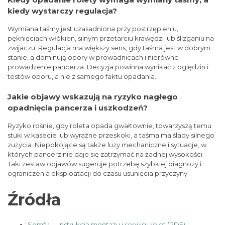
kiedy wystarczy regulacja?
Wymiana taśmy jest uzasadniona przy postrzępieniu,
pęknięciach włókien, silnym przetarciu krawędzi lub ślizganiu na
zwijaczu. Regulacja ma większy sens, gdy taśma jest w dobrym
stanie, a dominują opory w prowadnicach i nierówne
prowadzenie pancerza. Decyzja powinna wynikać z oględzin i
testów oporu, a nie z samego faktu opadania.
Jakie objawy wskazują na ryzyko nagłego
opadnięcia pancerza i uszkodzeń?
Ryzyko rośnie, gdy roleta opada gwałtownie, towarzyszą temu
stuki w kasecie lub wyraźne przeskoki, a taśma ma ślady silnego
zużycia. Niepokojące są także luzy mechaniczne i sytuacje, w
których pancerz nie daje się zatrzymać na żadnej wysokości.
Taki zestaw objawów sugeruje potrzebę szybkiej diagnozy i
ograniczenia eksploatacji do czasu usunięcia przyczyny.
Źródła
Somfy — instrukcja montażu i serwisu rolet (PDF)