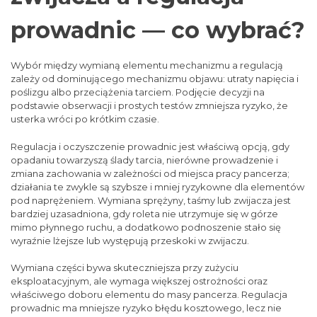
prowadnic — co wybrać?
Wybór między wymianą elementu mechanizmu a regulacją
zależy od dominującego mechanizmu objawu: utraty napięcia i
poślizgu albo przeciążenia tarciem. Podjęcie decyzji na
podstawie obserwacji i prostych testów zmniejsza ryzyko, że
usterka wróci po krótkim czasie.
Regulacja i oczyszczenie prowadnic jest właściwą opcją, gdy
opadaniu towarzyszą ślady tarcia, nierówne prowadzenie i
zmiana zachowania w zależności od miejsca pracy pancerza;
działania te zwykle są szybsze i mniej ryzykowne dla elementów
pod naprężeniem. Wymiana sprężyny, taśmy lub zwijacza jest
bardziej uzasadniona, gdy roleta nie utrzymuje się w górze
mimo płynnego ruchu, a dodatkowo podnoszenie stało się
wyraźnie lżejsze lub występują przeskoki w zwijaczu.
Wymiana części bywa skuteczniejsza przy zużyciu
eksploatacyjnym, ale wymaga większej ostrożności oraz
właściwego doboru elementu do masy pancerza. Regulacja
prowadnic ma mniejsze ryzyko błędu kosztowego, lecz nie