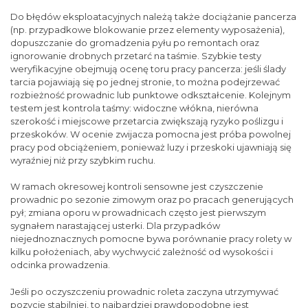
Do błędów eksploatacyjnych należą także dociążanie pancerza
(np. przypadkowe blokowanie przez elementy wyposażenia),
dopuszczanie do gromadzenia pyłu po remontach oraz
ignorowanie drobnych przetarć na taśmie. Szybkie testy
weryfikacyjne obejmują ocenę toru pracy pancerza: jeśli ślady
tarcia pojawiają się po jednej stronie, to można podejrzewać
rozbieżność prowadnic lub punktowe odkształcenie. Kolejnym
testem jest kontrola taśmy: widoczne włókna, nierówna
szerokość i miejscowe przetarcia zwiększają ryzyko poślizgu i
przeskoków. W ocenie zwijacza pomocna jest próba powolnej
pracy pod obciążeniem, ponieważ luzy i przeskoki ujawniają się
wyraźniej niż przy szybkim ruchu.
W ramach okresowej kontroli sensowne jest czyszczenie
prowadnic po sezonie zimowym oraz po pracach generujących
pył; zmiana oporu w prowadnicach często jest pierwszym
sygnałem narastającej usterki. Dla przypadków
niejednoznacznych pomocne bywa porównanie pracy rolety w
kilku położeniach, aby wychwycić zależność od wysokości i
odcinka prowadzenia.
Jeśli po oczyszczeniu prowadnic roleta zaczyna utrzymywać
pozycję stabilniej, to najbardziej prawdopodobne jest