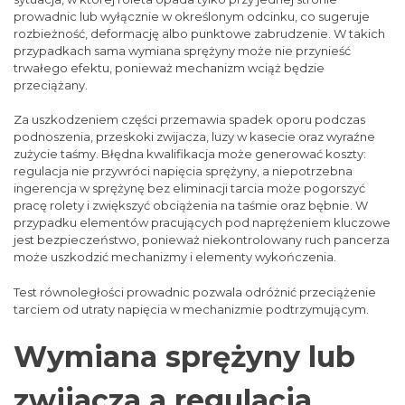
prowadnic lub wyłącznie w określonym odcinku, co sugeruje
rozbieżność, deformację albo punktowe zabrudzenie. W takich
przypadkach sama wymiana sprężyny może nie przynieść
trwałego efektu, ponieważ mechanizm wciąż będzie
przeciążany.
Za uszkodzeniem części przemawia spadek oporu podczas
podnoszenia, przeskoki zwijacza, luzy w kasecie oraz wyraźne
zużycie taśmy. Błędna kwalifikacja może generować koszty:
regulacja nie przywróci napięcia sprężyny, a niepotrzebna
ingerencja w sprężynę bez eliminacji tarcia może pogorszyć
pracę rolety i zwiększyć obciążenia na taśmie oraz bębnie. W
przypadku elementów pracujących pod naprężeniem kluczowe
jest bezpieczeństwo, ponieważ niekontrolowany ruch pancerza
może uszkodzić mechanizmy i elementy wykończenia.
Test równoległości prowadnic pozwala odróżnić przeciążenie
tarciem od utraty napięcia w mechanizmie podtrzymującym.
Wymiana sprężyny lub
zwijacza a regulacja