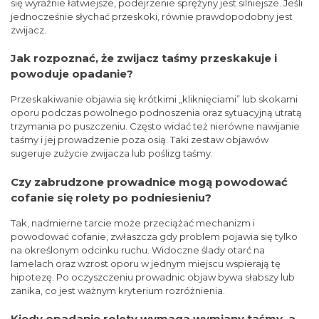
się wyraźnie łatwiejsze, podejrzenie sprężyny jest silniejsze. Jeśli
jednocześnie słychać przeskoki, równie prawdopodobny jest
zwijacz.
Jak rozpoznać, że zwijacz taśmy przeskakuje i
powoduje opadanie?
Przeskakiwanie objawia się krótkimi „kliknięciami” lub skokami
oporu podczas powolnego podnoszenia oraz sytuacyjną utratą
trzymania po puszczeniu. Często widać też nierówne nawijanie
taśmy i jej prowadzenie poza osią. Taki zestaw objawów
sugeruje zużycie zwijacza lub poślizg taśmy.
Czy zabrudzone prowadnice mogą powodować
cofanie się rolety po podniesieniu?
Tak, nadmierne tarcie może przeciążać mechanizm i
powodować cofanie, zwłaszcza gdy problem pojawia się tylko
na określonym odcinku ruchu. Widoczne ślady otarć na
lamelach oraz wzrost oporu w jednym miejscu wspierają tę
hipotezę. Po oczyszczeniu prowadnic objaw bywa słabszy lub
zanika, co jest ważnym kryterium rozróżnienia.
Kiedy opadanie rolety wymaga wymiany taśmy, a