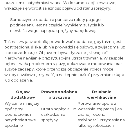
puszczeniu natychmiast wraca. W dokumentacji serwisowej
wskazuje się wprost zależność objawu od stanu sprężyny:
Samoczynne opadanie pancerza rolety po jego
podniesieniu jest najczęściej wynikiem zużycia lub
niewłaściwego napięcia sprężyny napędowej.
Taśma i zwijacz potrafią powodować opadanie, gdy taśma jest
postrzępiona, śliska lub nie prowadzi się osiowo, a zwijacz ma luz
albo przeskakuje. Objawem bywa słyszalne „kliknięcie”,
nierówne nawijanie oraz sytuacyjna utrata trzymania. W zespole
bębna i wału problemem są luzy, poluzowane mocowania oraz
zużyte zaczepy, które przenoszą obciążenie; roleta może
wtedy chwilowo „trzymać”, a następnie puścić przy zmianie kąta
lub obciążenia.
Objaw
Prawdopodobna
Działanie
dodatkowy
przyczyna
weryfikacyjne
Wyraźnie mniejszy
Porównanie oporu z
opór przy
Utrata napięcia lub
wcześniejszą pracą (jeśli
podnoszeniu i
uszkodzenie
znane) i ocena
natychmiastowe
sprężyny
stabilności utrzymania na
opadanie
kilku wysokościach