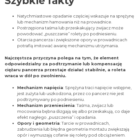
Szybkie fakty
Natychmiastowe opadanie częściej wskazuje na sprężynę
lub mechanizm hamowania niż na prowadnice.
Postrzępiona taśma lub przeskakujący zwijacz może
powodować „puszczanie” rolety po podniesieniu.
Otarcia pancerza i zwiększone opory w prowadnicach
potrafią imitować awarię mechanizmu utrzymania.
Najczęstsza przyczyna polega na tym, że element
odpowiedzialny za podtrzymanie lub kompensację
ciężaru pancerza przestaje działać stabilnie, a roleta
wraca w dół po zwolnieniu.
Mechanizm napięcia
: Sprężyna traci napięcie wstępne,
jest zużyta lub uszkodzona, przez co pancerz nie jest
podtrzymywany po podniesieniu.
Mechanizm przeniesienia
: Taśma, zwijacz lub
mocowania bębna ślizgają się albo przeskakują, co daje
efekt nagłego „puszczenia” i opadania.
Opory i geometria
: Tarcie w prowadnicach,
zabrudzenia lub błędna geometria montażu zwiększają
opór i wymuszają cofanie się rolety pod obciążeniem.