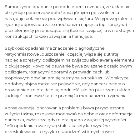
Samoczynne opadanie po podniesieniu oznacza, że układ nie
utrzymuje pancerza w położeniu górnym i po zwolnieniu
następuje cofanie się pod wpływem ciężaru. W typowej rolecie
ręcznej odpowiada za to mechanizm napięcia (np. sprężyna)
oraz elementy przenoszące siłę (taśma i zwijacz), a w niektórych
konstrukcjach także rozwiązania hamujące.
Szybkość opadania ma znaczenie diagnostyczne.
Natychmiastowe „puszczenie” częściej wiąże się z utratą
napięcia sprężyny, poślizgiem na zwijaczu albo awarią elementu
blokującego. Powolne osuwanie bywa związane z częściowym
poślizgiem, rosnącymi oporami w prowadnicach lub
stopniowym odwijaniem się taśmy na skutek luzu. W praktyce
podobny objaw może też pojawić się, gdy pancerz ociera o
prowadnice: roleta daje się podnieść, ale po puszczeniu układ
„oddaje”, ponieważ tarcie przeciąża mechanizm utrzymania.
Konsekwencją ignorowania problemu bywa przyspieszone
zużycie taśmy, rozbijanie mocowań na bębnie oraz deformacje
pancerza, zwłaszcza gdy roleta opada z większej wysokości.
Jeśli opadaniu towarzyszą stuki z kasety lub wyraźne
przeskakiwanie, to ryzyko uszkodzeń wtórnych rośnie.