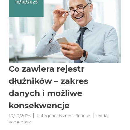
10/10/2025
Co zawiera rejestr
dłużników – zakres
danych i możliwe
konsekwencje
10/10/2025
Kategorie:
Biznes i finanse
Dodaj
do
komentarz
Co