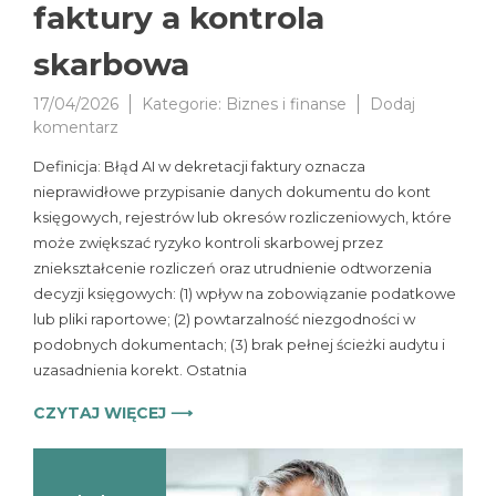
faktury a kontrola
skarbowa
17/04/2026
Kategorie:
Biznes i finanse
Dodaj
do
komentarz
Błąd
Definicja: Błąd AI w dekretacji faktury oznacza
AI
nieprawidłowe przypisanie danych dokumentu do kont
w
księgowych, rejestrów lub okresów rozliczeniowych, które
dekretacji
faktury
może zwiększać ryzyko kontroli skarbowej przez
a
zniekształcenie rozliczeń oraz utrudnienie odtworzenia
kontrola
decyzji księgowych: (1) wpływ na zobowiązanie podatkowe
skarbowa
lub pliki raportowe; (2) powtarzalność niezgodności w
podobnych dokumentach; (3) brak pełnej ścieżki audytu i
uzasadnienia korekt. Ostatnia
CZYTAJ WIĘCEJ ⟶