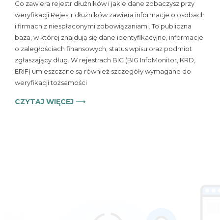
Co zawiera rejestr dłużników i jakie dane zobaczysz przy
zawiera
weryfikacji Rejestr dłużników zawiera informacje o osobach
rejestr
i firmach z niespłaconymi zobowiązaniami. To publiczna
dłużników
–
baza, w której znajdują się dane identyfikacyjne, informacje
zakres
o zaległościach finansowych, status wpisu oraz podmiot
danych
zgłaszający dług. W rejestrach BIG (BIG InfoMonitor, KRD,
i
ERIF) umieszczane są również szczegóły wymagane do
możliwe
weryfikacji tożsamości
konsekwencje
CZYTAJ WIĘCEJ ⟶