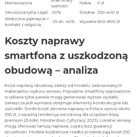
Nienaruszona
Niskie
0 zł
wartości
Skruszona tylna część
-20%
Średnie
350–400 zł
Widoczne pęknięcie +
-35 do -40%
Wysokie
600–800 zł
kontakt z wilgocią
Koszty naprawy
smartfona z uszkodzoną
obudową – analiza
Koszt naprawy obudowy zależy od modelu, zastosowanych
materiałów i wyboru serwisu. Popularne smartfony wyposażone
w szklane tylne panele mogą generować wyższe wydatki,
zwłaszcza jeśli wymiana obejmuje elementy konstrukcyjne lub
uszczelki. Średni koszt zlecenia naprawy w Polsce wynosi około
350 zł, z wyraźną tendencją wzrostową dla urządzeń klasy
premium (Źródło: Ministerstwo Cyfryzacji, 2023). Lokalne serwisy
mogą oferować tańszą naprawę, często bez gwarancji
szczelności. Modele budżetowe rzadko przekraczają koszt 250