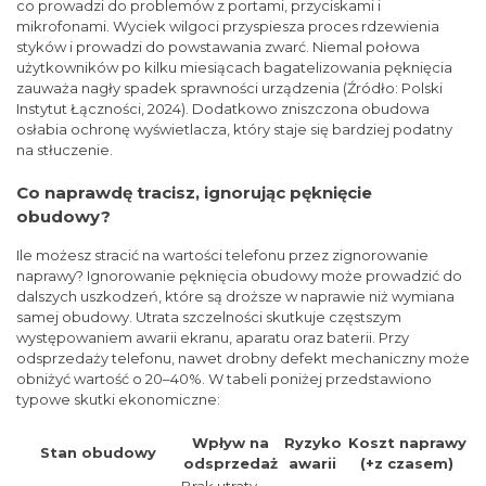
co prowadzi do problemów z portami, przyciskami i
mikrofonami. Wyciek wilgoci przyspiesza proces rdzewienia
styków i prowadzi do powstawania zwarć. Niemal połowa
użytkowników po kilku miesiącach bagatelizowania pęknięcia
zauważa nagły spadek sprawności urządzenia (Źródło: Polski
Instytut Łączności, 2024). Dodatkowo zniszczona obudowa
osłabia ochronę wyświetlacza, który staje się bardziej podatny
na stłuczenie.
Co naprawdę tracisz, ignorując pęknięcie
obudowy?
Ile możesz stracić na wartości telefonu przez zignorowanie
naprawy? Ignorowanie pęknięcia obudowy może prowadzić do
dalszych uszkodzeń, które są droższe w naprawie niż wymiana
samej obudowy. Utrata szczelności skutkuje częstszym
występowaniem awarii ekranu, aparatu oraz baterii. Przy
odsprzedaży telefonu, nawet drobny defekt mechaniczny może
obniżyć wartość o 20–40%. W tabeli poniżej przedstawiono
typowe skutki ekonomiczne:
Wpływ na
Ryzyko
Koszt naprawy
Stan obudowy
odsprzedaż
awarii
(+z czasem)
Brak utraty