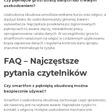
Czy pęknięcie grozi utratą danych lub trwałym
uszkodzeniem?
Uszkodzona obudowa umożliwia wnikanie kurzu oraz wilgoci, a
stąd już blisko do uszkodzenia płyty głównej, baterii i
wyświetlacza. Najczęstsze powikłania po zignorowanych
pęknięciach to awarie złączy, niestabilność pracy
oprogramowania i utrata danych. W szczególności grozi to
smartfonom narażonym na wilgoć w codziennym użytkowaniu.
Kopia zapasowa danych i regularna kontrola stanu sprzętu
znacznie minimalizuje te ryzyka.
FAQ – Najczęstsze
pytania czytelników
Czy smartfon z pękniętą obudową można
bezpiecznie używać?
Smartfon z uszkodzoną obudową zachowuje część sprawności,
ale narażony jest na szybsze awarie. Największe ryzyko to
kontakt z wilgocią i kolejne uszkodzenia mechaniczne.