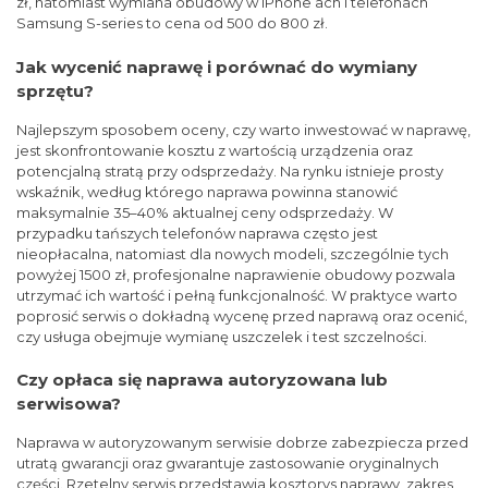
zł, natomiast wymiana obudowy w iPhone’ach i telefonach
Samsung S-series to cena od 500 do 800 zł.
Jak wycenić naprawę i porównać do wymiany
sprzętu?
Najlepszym sposobem oceny, czy warto inwestować w naprawę,
jest skonfrontowanie kosztu z wartością urządzenia oraz
potencjalną stratą przy odsprzedaży. Na rynku istnieje prosty
wskaźnik, według którego naprawa powinna stanowić
maksymalnie 35–40% aktualnej ceny odsprzedaży. W
przypadku tańszych telefonów naprawa często jest
nieopłacalna, natomiast dla nowych modeli, szczególnie tych
powyżej 1500 zł, profesjonalne naprawienie obudowy pozwala
utrzymać ich wartość i pełną funkcjonalność. W praktyce warto
poprosić serwis o dokładną wycenę przed naprawą oraz ocenić,
czy usługa obejmuje wymianę uszczelek i test szczelności.
Czy opłaca się naprawa autoryzowana lub
serwisowa?
Naprawa w autoryzowanym serwisie dobrze zabezpiecza przed
utratą gwarancji oraz gwarantuje zastosowanie oryginalnych
części. Rzetelny serwis przedstawia kosztorys naprawy, zakres