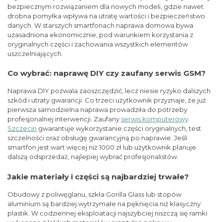
bezpiecznym rozwiązaniem dla nowych modeli, gdzie nawet
drobna pomyłka wpływa na utratę wartości i bezpieczeństwo
danych. W starszych smartfonach naprawa domowa bywa
uzasadniona ekonomicznie, pod warunkiem korzystania z
oryginalnych części i zachowania wszystkich elementów
uszczelniających.
Co wybrać: naprawę DIY czy zaufany serwis GSM?
Naprawa DIY pozwala zaoszczędzić, lecz niesie ryzyko dalszych
szkód i utraty gwarancji. Co trzeci użytkownik przyznaje, że już
pierwsza samodzielna naprawa prowadziła do potrzeby
profesjonalnej interwencji. Zaufany
serwis komputerowy
Szczecin
gwarantuje wykorzystanie części oryginalnych, test
szczelności oraz obsługę gwarancyjną po naprawie. Jeśli
smartfon jest wart więcej niż 1000 zł lub użytkownik planuje
dalszą odsprzedaż, najlepiej wybrać profesjonalistów.
Jakie materiały i części są najbardziej trwałe?
Obudowy z poliwęglanu, szkła Gorilla Glass lub stopów
aluminium są bardziej wytrzymałe na pęknięcia niż klasyczny
plastik. W codziennej eksploatacji najszybciej niszczą się ramki