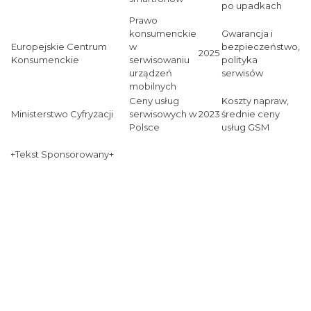
po upadkach
Prawo
konsumenckie
Gwarancja i
Europejskie Centrum
w
bezpieczeństwo,
2025
Konsumenckie
serwisowaniu
polityka
urządzeń
serwisów
mobilnych
Ceny usług
Koszty napraw,
Ministerstwo Cyfryzacji
serwisowych w
2023
średnie ceny
Polsce
usług GSM
+Tekst Sponsorowany+