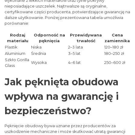
wykonane z lekkich materiałów oraz tylne pokrywy
nieposiadające uszczelek. Najtrwalsze są oryginalne,
certyfikowane części producenta, potwierdzające gwarancję na
dalsze użytkowanie. Poniżej prezentowana tabela umożliwia
porównanie:
Rodzaj
Odporność na
Przewidywana
Cena
materiału
pęknięcia
trwałość
zamiennika
Plastik
Niska
2–3 lata
120–180 zł
Aluminium
Średnia
3–5 lat
180–250 zł
Szkło Gorilla
Wysoka
4–6 lat
250–600 zł
Glass
Jak pęknięta obudowa
wpływa na gwarancję i
bezpieczeństwo?
Pęknięcie obudowy bywa uznane przez producentów za
uszkodzenie mechaniczne i może skutkować utratą gwarancji