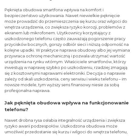
Pęknięta obudowa smartfona wpływa na komfort i
bezpieczeństwo użytkowania. Nawet niewielkie pęknięcie
może prowadzić do przemieszczenia się kurzu oraz wilgoci do
wnętrza urządzenia, co zwiększa ryzyko korozji, problemów z
ekranem lub mikrofonem. Użytkownicy korzystający z
uszkodzonego telefonu często zauważają pogorszenie pracy
przycisków bocznych, gorszy odbiór sieci i niższą odporność na
kolejne upadki. W praktyce naprawa obudowy albo jej wymiana
przywraca ochronę mechaniczną i pozwala utrzymać wartość
urządzenia na rynku wtórnym. Właściciele smartfonów, którzy
inwestują w naprawę szybko po uszkodzeniu, rzadziej zmagają
się z kosztownymi naprawami elektroniki. Decyzja o naprawie
zależy od skali uszkodzenia, ceny serwisu i wieku telefonu – im
nowsze modele, tym wyższy sens finansowy niesie za sobą
profesjonalna naprawa.
Jak pęknięta obudowa wpływa na funkcjonowanie
telefonu?
Nawet drobna rysa osłabia integralność urządzenia i zwiększa
ryzyko awarii podzespołów. Uszkodzona obudowa może
umożliwić przedostanie się kurzu i wilgoci do wnętrza telefonu,