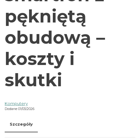
pękniętą
obudową –
koszty i
skutki
Komputery
Dodane 01/03/2026
Szczegóły