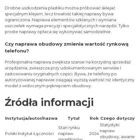
Drobne uszkodzenia plastiku można próbować sklejać
specjalnym klejem, lecz trwałość takiej naprawy bywa
ograniczona. Naprawa elementów szklanych i wymiana
uszczelek wymaga precyzji i specjalistycznych narzędzi. Tylko
proste naprawy opłaca się wykonywać samodzielnie.
Czy naprawa obudowy zmienia wartość rynkową
telefonu?
Profesjonalna naprawa zwiększa szanse na korzystną sprzedaż
urządzenia, zwłaszcza przy udokumentowanym serwisie i
zastosowaniu oryginalnych części. Bywa, że telefony po
autoryzowanej naprawie osiągają wyższą wartość niż identyczny
model z widocznym pęknięciem obudowy.
Źródła informacji
Instytucja/autor/nazwa
Tytuł
Rok
Czego dotyczy
Statystyki
Stan rynku
napraw
Polski Instytut Łączności
napraw
2024
obudowy, awarie
smartfonów