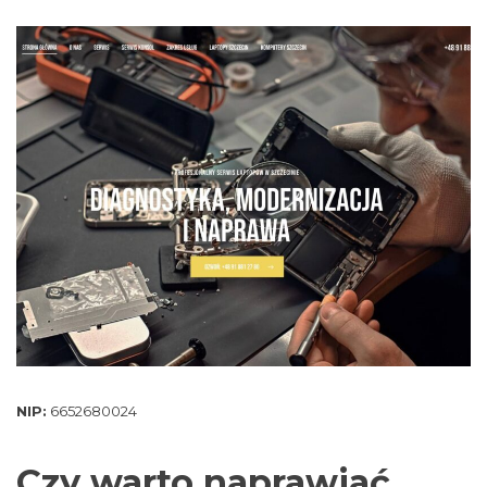
NIP:
6652680024
Czy warto naprawiać