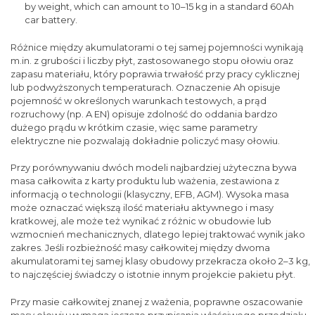
by weight, which can amount to 10–15 kg in a standard 60Ah
car battery.
Różnice między akumulatorami o tej samej pojemności wynikają
m.in. z grubości i liczby płyt, zastosowanego stopu ołowiu oraz
zapasu materiału, który poprawia trwałość przy pracy cyklicznej
lub podwyższonych temperaturach. Oznaczenie Ah opisuje
pojemność w określonych warunkach testowych, a prąd
rozruchowy (np. A EN) opisuje zdolność do oddania bardzo
dużego prądu w krótkim czasie, więc same parametry
elektryczne nie pozwalają dokładnie policzyć masy ołowiu.
Przy porównywaniu dwóch modeli najbardziej użyteczna bywa
masa całkowita z karty produktu lub ważenia, zestawiona z
informacją o technologii (klasyczny, EFB, AGM). Wysoka masa
może oznaczać większą ilość materiału aktywnego i masy
kratkowej, ale może też wynikać z różnic w obudowie lub
wzmocnień mechanicznych, dlatego lepiej traktować wynik jako
zakres. Jeśli rozbieżność masy całkowitej między dwoma
akumulatorami tej samej klasy obudowy przekracza około 2–3 kg,
to najczęściej świadczy o istotnie innym projekcie pakietu płyt.
Przy masie całkowitej znanej z ważenia, poprawne oszacowanie
masy ołowiu wymaga jeszcze przypisania właściwego przedziału