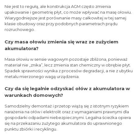
Nie jest to regułą, ale konstrukcja AGM często zmienia
upakowanie i geometrię płyt, co może wpływać na masę ołowiu.
Wiarygodniejsze jest porównanie masy całkowitej w tej samej
klasie obudowy oraz przy podobnych parametrach prądu
rozruchowego.
Czy masa ołowiu zmienia się wraz ze zużyciem
akumulatora?
Masa ołowiu w sensie wagowym pozostaje zbliżona, ponieważ
materiał nie „znika”, lecz zmienia stan chemiczny w obrębie płyt.
Spadek sprawności wynika z procesów degradacji, a nie z ubytku
metalu mierzonego wagą urządzenia.
Czy da się legalnie odzyskać ołów z akumulatora w
warunkach domowych?
Samodzielny demontaż i przetop wiążą się z istotnym ryzykiem
narażenia na ołów i elektrolit oraz z wymaganiami prawnymi dla
gospodarki odpadami niebezpiecznymi. Legalna ścieżka opiera
się na przekazaniu zużytego akumulatora do uprawnionego
punktu zbiórki i recyklingu.