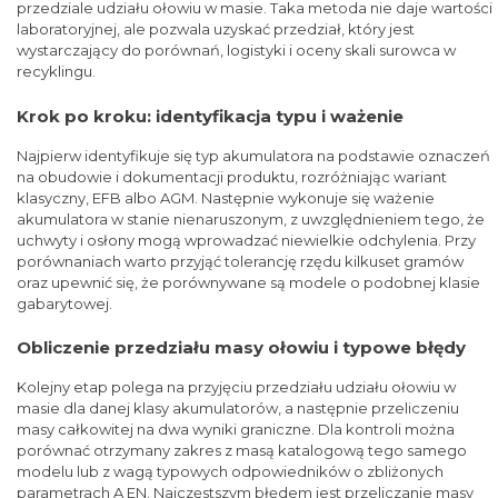
przedziale udziału ołowiu w masie. Taka metoda nie daje wartości
laboratoryjnej, ale pozwala uzyskać przedział, który jest
wystarczający do porównań, logistyki i oceny skali surowca w
recyklingu.
Krok po kroku: identyfikacja typu i ważenie
Najpierw identyfikuje się typ akumulatora na podstawie oznaczeń
na obudowie i dokumentacji produktu, rozróżniając wariant
klasyczny, EFB albo AGM. Następnie wykonuje się ważenie
akumulatora w stanie nienaruszonym, z uwzględnieniem tego, że
uchwyty i osłony mogą wprowadzać niewielkie odchylenia. Przy
porównaniach warto przyjąć tolerancję rzędu kilkuset gramów
oraz upewnić się, że porównywane są modele o podobnej klasie
gabarytowej.
Obliczenie przedziału masy ołowiu i typowe błędy
Kolejny etap polega na przyjęciu przedziału udziału ołowiu w
masie dla danej klasy akumulatorów, a następnie przeliczeniu
masy całkowitej na dwa wyniki graniczne. Dla kontroli można
porównać otrzymany zakres z masą katalogową tego samego
modelu lub z wagą typowych odpowiedników o zbliżonych
parametrach A EN. Najczęstszym błędem jest przeliczanie masy