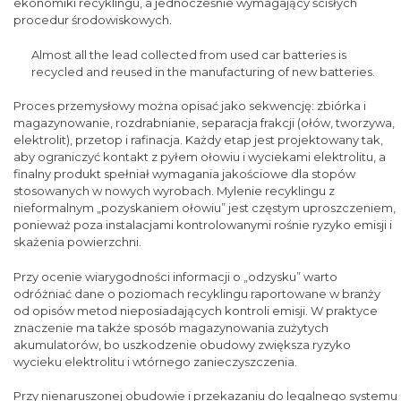
ekonomiki recyklingu, a jednocześnie wymagający ścisłych
procedur środowiskowych.
Almost all the lead collected from used car batteries is
recycled and reused in the manufacturing of new batteries.
Proces przemysłowy można opisać jako sekwencję: zbiórka i
magazynowanie, rozdrabnianie, separacja frakcji (ołów, tworzywa,
elektrolit), przetop i rafinacja. Każdy etap jest projektowany tak,
aby ograniczyć kontakt z pyłem ołowiu i wyciekami elektrolitu, a
finalny produkt spełniał wymagania jakościowe dla stopów
stosowanych w nowych wyrobach. Mylenie recyklingu z
nieformalnym „pozyskaniem ołowiu” jest częstym uproszczeniem,
ponieważ poza instalacjami kontrolowanymi rośnie ryzyko emisji i
skażenia powierzchni.
Przy ocenie wiarygodności informacji o „odzysku” warto
odróżniać dane o poziomach recyklingu raportowane w branży
od opisów metod nieposiadających kontroli emisji. W praktyce
znaczenie ma także sposób magazynowania zużytych
akumulatorów, bo uszkodzenie obudowy zwiększa ryzyko
wycieku elektrolitu i wtórnego zanieczyszczenia.
Przy nienaruszonej obudowie i przekazaniu do legalnego systemu