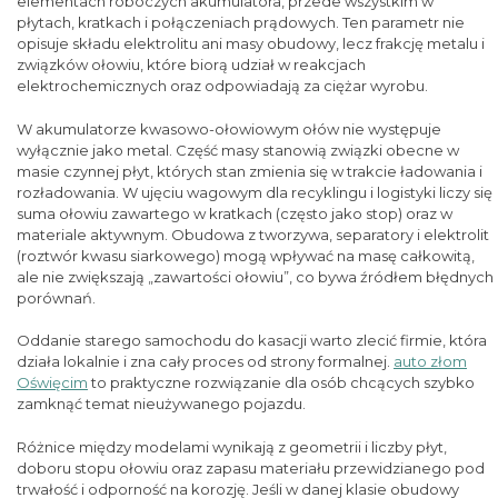
elementach roboczych akumulatora, przede wszystkim w
płytach, kratkach i połączeniach prądowych. Ten parametr nie
opisuje składu elektrolitu ani masy obudowy, lecz frakcję metalu i
związków ołowiu, które biorą udział w reakcjach
elektrochemicznych oraz odpowiadają za ciężar wyrobu.
W akumulatorze kwasowo-ołowiowym ołów nie występuje
wyłącznie jako metal. Część masy stanowią związki obecne w
masie czynnej płyt, których stan zmienia się w trakcie ładowania i
rozładowania. W ujęciu wagowym dla recyklingu i logistyki liczy się
suma ołowiu zawartego w kratkach (często jako stop) oraz w
materiale aktywnym. Obudowa z tworzywa, separatory i elektrolit
(roztwór kwasu siarkowego) mogą wpływać na masę całkowitą,
ale nie zwiększają „zawartości ołowiu”, co bywa źródłem błędnych
porównań.
Oddanie starego samochodu do kasacji warto zlecić firmie, która
działa lokalnie i zna cały proces od strony formalnej.
auto złom
Oświęcim
to praktyczne rozwiązanie dla osób chcących szybko
zamknąć temat nieużywanego pojazdu.
Różnice między modelami wynikają z geometrii i liczby płyt,
doboru stopu ołowiu oraz zapasu materiału przewidzianego pod
trwałość i odporność na korozję. Jeśli w danej klasie obudowy