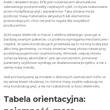
kratki i składem stopu. EFB jest rozwinięciem akumulatora
zalewanego pod potrzeby częstszych cykli, co bywa realizowane
przez modyfikacje płyt i separatorów. Taka zmiana może
podnosić masę materiałów aktywnych lub elementów
przewodzących, choć nie jest to reguła dla wszystkich
producentów.
AGM wiąże elektrolit w macie z włókna szklanego i pracuje w
bardziej zwartym pakiecie, co podnosi wymagania mechaniczne i
cieplne. W wielu konstrukcjach przekłada się to na inną liczbę płyt
albo inną geometrię, co może zmieniać masę ołowiu nawet przy
podobnej pojemności znamionowej. Wniosek „więcej ołowiu
oznacza lepszy akumulator” jest uproszczeniem, ponieważ
parametry użytkowe wynikają ze zbalansowania projektu, a nie z
samej masy metalu.
Jeśli porównywane są modele o zbliżonych wartościach A EN i w
tej samej klasie obudowy, to różnice masy zwykle wskazują na
inną konstrukcję płyt, a nie na rozbieżność w ilości elektrolitu.
Tabela orientacyjna: