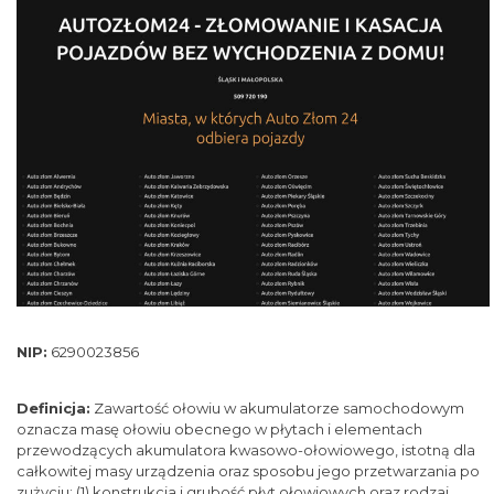
NIP:
6290023856
Definicja:
Zawartość ołowiu w akumulatorze samochodowym
oznacza masę ołowiu obecnego w płytach i elementach
przewodzących akumulatora kwasowo-ołowiowego, istotną dla
całkowitej masy urządzenia oraz sposobu jego przetwarzania po
zużyciu: (1) konstrukcja i grubość płyt ołowiowych oraz rodzaj