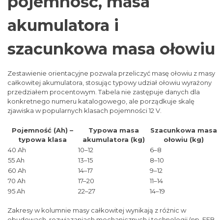
pojemność, masa
akumulatora i
szacunkowa masa ołowiu
Zestawienie orientacyjne pozwala przeliczyć masę ołowiu z masy
całkowitej akumulatora, stosując typowy udział ołowiu wyrażony
przedziałem procentowym. Tabela nie zastępuje danych dla
konkretnego numeru katalogowego, ale porządkuje skalę
zjawiska w popularnych klasach pojemności 12 V.
Pojemność (Ah) –
Typowa masa
Szacunkowa masa
typowa klasa
akumulatora (kg)
ołowiu (kg)
40 Ah
10–12
6–8
55 Ah
13–15
8–10
60 Ah
14–17
9–12
70 Ah
17–20
11–14
95 Ah
22–27
14–19
Zakresy w kolumnie masy całkowitej wynikają z różnic w
obudowach, rozwiązaniach mechanicznych i technologii (np. EFB