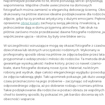
Najcenniejsze podarunki to te, które poruszają serce i przywołują
wspomnienia. Wspólne chwile uwiecznione na domowych
fotografiach można zamienić w elegancką dekorację ścienną. Obr
drukowany na płótnie stanowi idealne podziękowanie dla rodzicó
zdjęcie, gdyż łączy przekaz artystyczny z dużymi emocjami. Piękni
oprawione
obraz kwiaty
zachwycą swoją jakością i trwałością, a
jednocześnie dają w domu przyjemną atmosferę. Taki druk na
płótnie zarówno może przedstawiać dawne fotografie rodzinne, jak
współczesne ujęcia – istotne, by były one bliskie sercu.
W szczególności wzruszające mogą się okazać fotografie z czasó
dzieciństwa lub istotnych uroczystości rodzinnych. Wykonany w
profesjonalny sposób obraz na płótnie ze zdjęcia będzie przez lata
przypominał o wdzięczności i miłości do rodziców. Ta metoda dru
gwarantuje wysoką jakość i ładne kolory, przez co nawet czarno-
białe, stare fotografie dostaną nowe życie. Materiał, na którym
robiony jest wydruk, daje całości eleganckiego wyglądu i powoduj
że zdjęcia nabierają głębi. Taki upominek pokazuje, jak dużo uwagi 
czasu przeznaczono na jego zrobienie – zaczynając od wybrania
odpowiedniego zdjęcia, aż po dobranie rodzaju i rozmiaru płótna.
Takie podziękowanie dla rodziców w postaci obrazu ze wspólnych
chwil to świetny sposób, by pokazać im, jak bardzo docenia się ich
obecność i wsparcie.