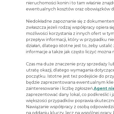
nieruchomości konin i to tam właśnie znajd
ewentualnych kosztów oraz obowiązków d
Niedokładne zapoznanie się z dokumentem
zwłaszcza jeżeli rodzaj współpracy opiera s
możliwości korzystania z innych ofert w ty
przepływ informacji, który w przypadku n
działań, dlatego istotne jest to, żeby usta
informacje a także jak często liczyć można
Czas ma duże znaczenie przy sprzedaży lu
utratę okazji, dlatego wymagania dotyczą
początku. Istotne jest też podejście do prz
będzie zaprezentowana ewentualnym klien
zainteresowanie i liczbę zgłoszeń.
Agent ni
zaprezentować dany lokal, co podkreślić i 
większości przypadków poprawia skutecznoś
Nawiązanie współpracy z osobą odpowiedzial
na oddaniu kluczy, lecz na wspólnej pracy, 