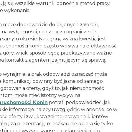
ują się wszelkie warunki odnośnie metod pracy,
o wykonania.
 może doprowadzić do błędnych założeń,
ię na wyłączności, co oznacza ograniczenie
m samym okresie. Następną ważną kwestią jest
ieruchomości konin często wpływa na efektywność
lić z góry, w jaki sposób będą przekazywane ważne
 na kontakt z agentem zajmującym się sprawą.
b wynajmie, a brak odpowiedzi oznaczać może
ce komunikacji powinny być jasne od samego
ygotowania oferty, gdyż to, jak nieruchomość
tom, może mieć istotny wpływ na
eruchomości Konin
potrafi podpowiedzieć, jak
jakie informacje należy uwzględnić w anonsie, co w
ć oferty i zwiększa zainteresowanie klientów.
ną za prezentację mieszkań nie opiera się tylko
która podwyższa szanse na osiągnięcie celu i