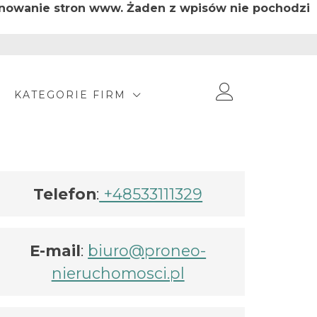
jonowanie stron www. Żaden z wpisów nie pochodzi
KATEGORIE FIRM
Telefon
:
+48533111329
E-mail
:
biuro@proneo-
nieruchomosci.pl