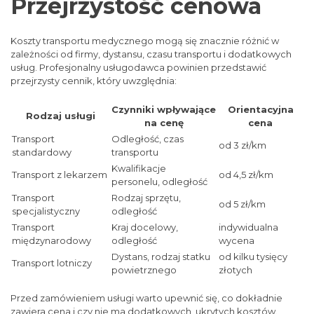
Przejrzystość cenowa
Koszty transportu medycznego mogą się znacznie różnić w
zależności od firmy, dystansu, czasu transportu i dodatkowych
usług. Profesjonalny usługodawca powinien przedstawić
przejrzysty cennik, który uwzględnia:
Czynniki wpływające
Orientacyjna
Rodzaj usługi
na cenę
cena
Transport
Odległość, czas
od 3 zł/km
standardowy
transportu
Kwalifikacje
Transport z lekarzem
od 4,5 zł/km
personelu, odległość
Transport
Rodzaj sprzętu,
od 5 zł/km
specjalistyczny
odległość
Transport
Kraj docelowy,
indywidualna
międzynarodowy
odległość
wycena
Dystans, rodzaj statku
od kilku tysięcy
Transport lotniczy
powietrznego
złotych
Przed zamówieniem usługi warto upewnić się, co dokładnie
zawiera cena i czy nie ma dodatkowych, ukrytych kosztów.